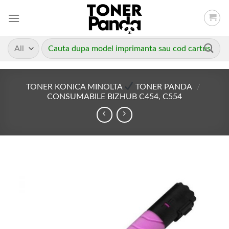
Skip
to
content
Caută
după:
TONER KONICA MINOLTA
TONER PANDA
/
CONSUMABILE BIZHUB C454, C554