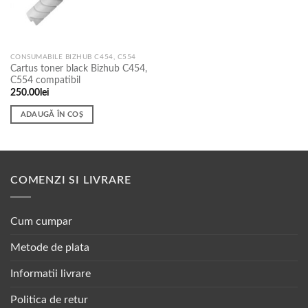
CONSUMABILE BIZHUB C454, C554
Cartus toner black Bizhub C454,
C554 compatibil
250.00
lei
ADAUGĂ ÎN COȘ
COMENZI SI LIVRARE
Cum cumpar
Metode de plata
Informatii livrare
Politica de retur