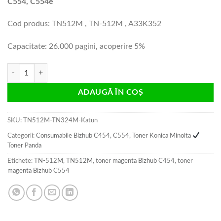
C554, C554e
Cod produs: TN512M , TN-512M , A33K352
Capacitate: 26.000 pagini, acoperire 5%
Cantitate Cartus toner magenta Bizhub C454, C554 compatibil
ADAUGĂ ÎN COȘ
SKU:
TN512M-TN324M-Katun
Categorii:
Consumabile Bizhub C454, C554
,
Toner Konica Minolta
Toner Panda
Etichete:
TN-512M
,
TN512M
,
toner magenta Bizhub C454
,
toner
magenta Bizhub C554