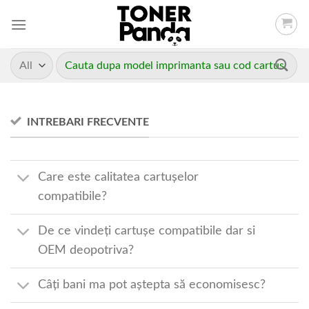
Skip
to
content
Caută
după:
INTREBARI FRECVENTE
Care este calitatea cartușelor
compatibile?
De ce vindeți cartușe compatibile dar si
OEM deopotriva?
Câți bani ma pot aștepta să economisesc?