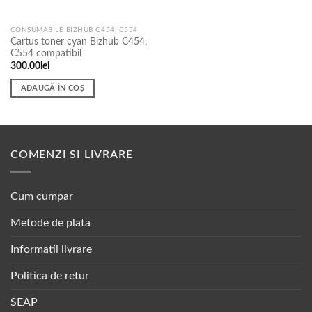
CONSUMABILE BIZHUB C454, C554
Cartus toner cyan Bizhub C454,
C554 compatibil
300.00
lei
ADAUGĂ ÎN COȘ
COMENZI SI LIVRARE
Cum cumpar
Metode de plata
Informatii livrare
Politica de retur
SEAP