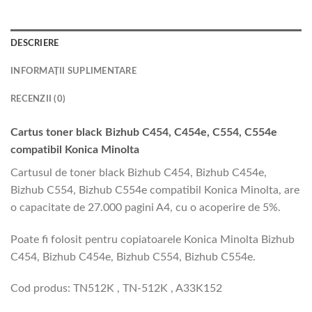
DESCRIERE
INFORMAȚII SUPLIMENTARE
RECENZII (0)
Cartus toner black Bizhub C454, C454e, C554, C554e
compatibil Konica Minolta
Cartusul de toner black Bizhub C454, Bizhub C454e,
Bizhub C554, Bizhub C554e compatibil Konica Minolta, are
o capacitate de 27.000 pagini A4, cu o acoperire de 5%.
Poate fi folosit pentru copiatoarele Konica Minolta Bizhub
C454, Bizhub C454e, Bizhub C554, Bizhub C554e.
Cod produs: TN512K , TN-512K , A33K152