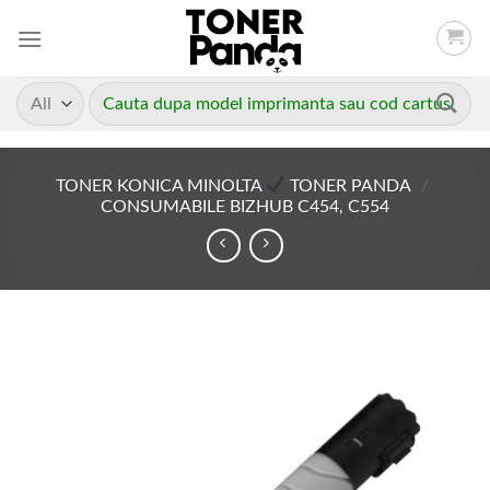
Skip
to
content
Caută
după:
TONER KONICA MINOLTA
TONER PANDA
/
CONSUMABILE BIZHUB C454, C554