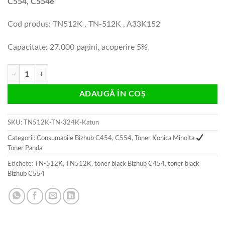
C554, C554e
Cod produs: TN512K , TN-512K , A33K152
Capacitate: 27.000 pagini, acoperire 5%
Cantitate Cartus toner black Bizhub C454, C554 compatibil
ADAUGĂ ÎN COȘ
SKU:
TN512K-TN-324K-Katun
Categorii:
Consumabile Bizhub C454, C554
,
Toner Konica Minolta
Toner Panda
Etichete:
TN-512K
,
TN512K
,
toner black Bizhub C454
,
toner black
Bizhub C554