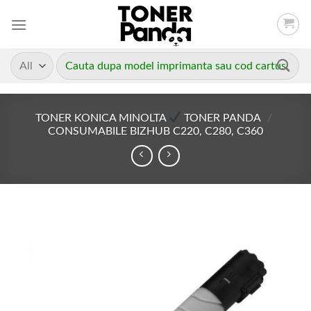
Skip
to
content
Caută
după:
TONER KONICA MINOLTA
TONER PANDA
/
CONSUMABILE BIZHUB C220, C280, C360