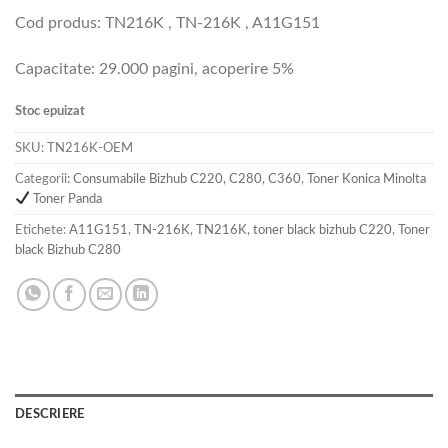
Cod produs: TN216K , TN-216K , A11G151
Capacitate: 29.000 pagini, acoperire 5%
Stoc epuizat
SKU:
TN216K-OEM
Categorii:
Consumabile Bizhub C220, C280, C360
,
Toner Konica Minolta
Toner Panda
Etichete:
A11G151
,
TN-216K
,
TN216K
,
toner black bizhub C220
,
Toner
black Bizhub C280
DESCRIERE