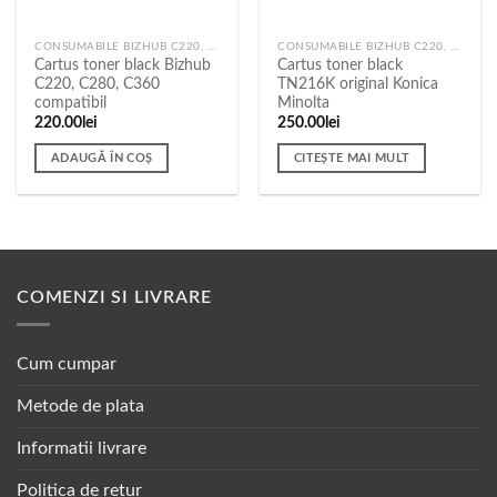
CONSUMABILE BIZHUB C220, C280, C360
CONSUMABILE BIZHUB C220, C280, C360
Cartus toner black Bizhub
Cartus toner black
C220, C280, C360
TN216K original Konica
compatibil
Minolta
220.00
lei
250.00
lei
ADAUGĂ ÎN COȘ
CITEȘTE MAI MULT
COMENZI SI LIVRARE
Cum cumpar
Metode de plata
Informatii livrare
Politica de retur