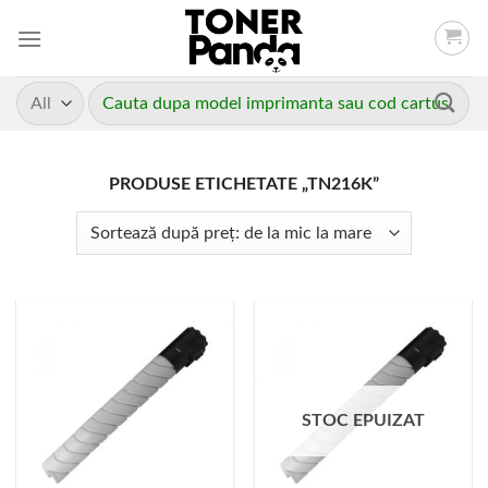
Skip
to
content
Caută
după:
PRODUSE ETICHETATE „TN216K”
STOC EPUIZAT