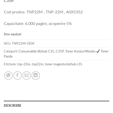
C35P.
Cod produs: TNP22M , TNP-22M , A0X5352
Capacitate: 6.000 pagini, acoperire 5%
Stoc epuizat
SKU:
TNP22M-OEM
Categorii:
Consumabile Bizhub C35, C35P
,
Toner Konica Minolta
Toner
Panda
Etichete:
tnp-22m
,
tnp22m
,
toner magenta bizhub c35
DESCRIERE