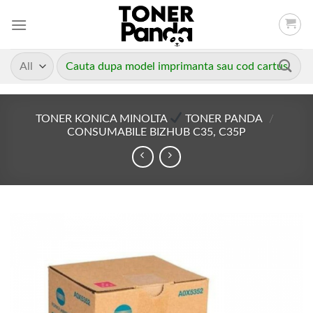
Skip
to
content
Caută
după:
TONER KONICA MINOLTA
TONER PANDA
/
CONSUMABILE BIZHUB C35, C35P