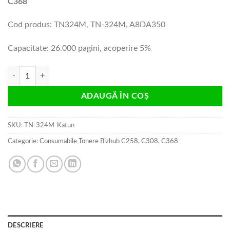
C368
Cod produs: TN324M, TN-324M, A8DA350
Capacitate: 26.000 pagini, acoperire 5%
Cantitate Cartus toner magenta Bizhub C258, C308, C368 compatibil
ADAUGĂ ÎN COȘ
SKU:
TN-324M-Katun
Categorie:
Consumabile Tonere Bizhub C258, C308, C368
DESCRIERE