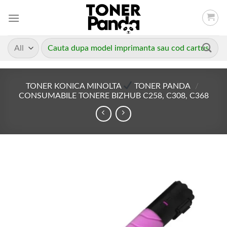
Skip
to
content
Caută
după:
TONER KONICA MINOLTA
TONER PANDA
/
CONSUMABILE TONERE BIZHUB C258, C308, C368