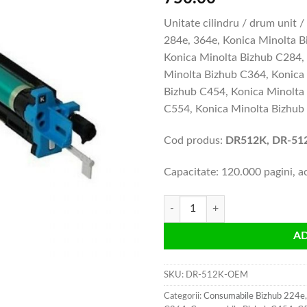
Unitate cilindru / drum unit 
284e, 364e, Konica Minolta 
Konica Minolta Bizhub C284,
Minolta Bizhub C364, Konica
Bizhub C454, Konica Minolta
C554, Konica Minolta Bizhub
Cod produs:
DR512K, DR-51
Capacitate: 120.000 pagini, a
Cantitate Unitate cilindru Konica
A
SKU:
DR-512K-OEM
Categorii:
Consumabile Bizhub 224e