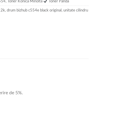
554
,
Toner Konica Minolta
Toner Panda
12k
,
drum bizhub c554e black original
,
unitate cilindru
rire de 5%.