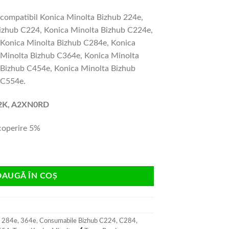
/ compatibil Konica Minolta Bizhub 224e,
Bizhub C224, Konica Minolta Bizhub C224e,
 Konica Minolta Bizhub C284e, Konica
 Minolta Bizhub C364e, Konica Minolta
 Bizhub C454e, Konica Minolta Bizhub
 C554e.
2K, A2XN0RD
coperire 5%
 Minolta DR512K black originala
DAUGĂ ÎN COȘ
, 284e, 364e
,
Consumabile Bizhub C224, C284,