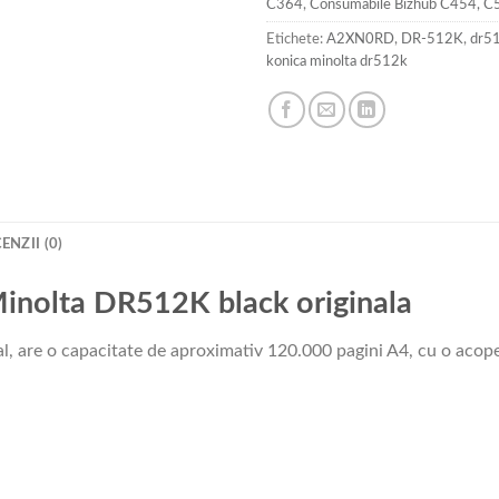
C364
,
Consumabile Bizhub C454, C
Etichete:
A2XN0RD
,
DR-512K
,
dr5
konica minolta dr512k
ENZII (0)
Minolta DR512K black originala
, are o capacitate de aproximativ 120.000 pagini A4, cu o acope