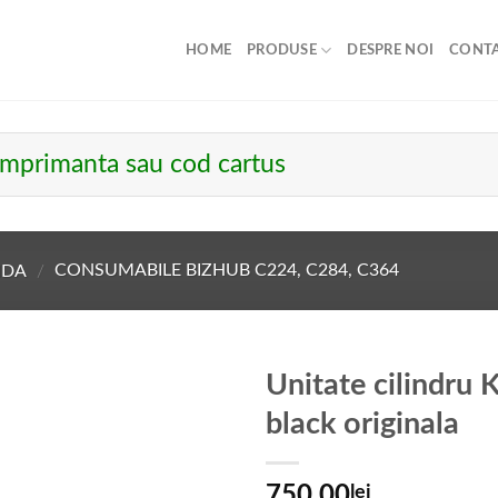
HOME
PRODUSE
DESPRE NOI
CONT
NDA
/
CONSUMABILE BIZHUB C224, C284, C364
Unitate cilindru
black originala
750.00
lei