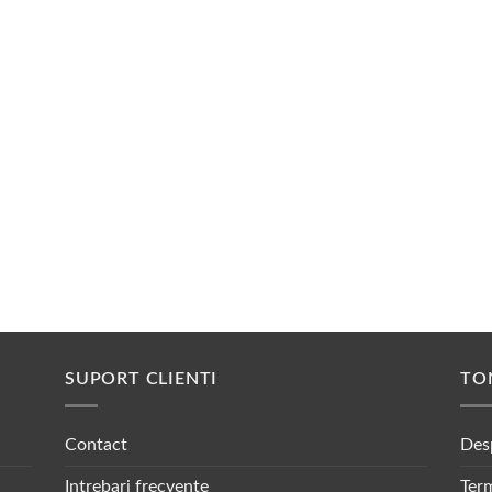
SUPORT CLIENTI
TO
Contact
Des
Intrebari frecvente
Term