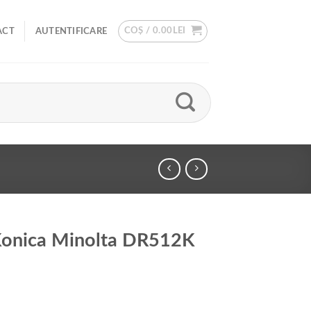
COȘ /
0.00
LEI
ACT
AUTENTIFICARE
 Konica Minolta DR512K