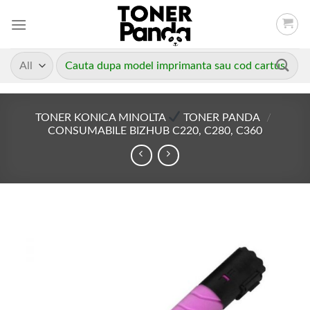
Skip
to
content
Caută
după:
TONER KONICA MINOLTA
TONER PANDA
/
CONSUMABILE BIZHUB C220, C280, C360