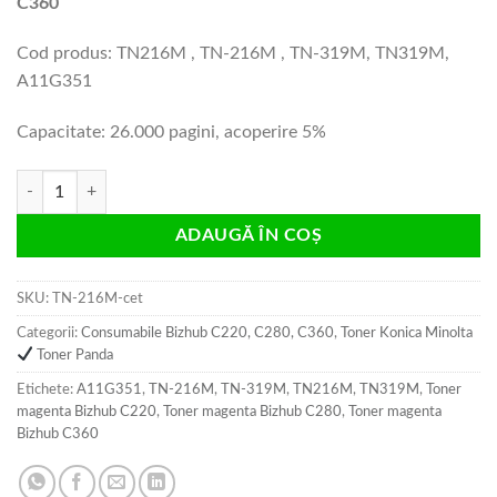
C360
Cod produs: TN216M , TN-216M , TN-319M, TN319M,
A11G351
Capacitate: 26.000 pagini, acoperire 5%
Cantitate Cartus toner magenta Bizhub C220, C280, C360 compatibil
ADAUGĂ ÎN COȘ
SKU:
TN-216M-cet
Categorii:
Consumabile Bizhub C220, C280, C360
,
Toner Konica Minolta
Toner Panda
Etichete:
A11G351
,
TN-216M
,
TN-319M
,
TN216M
,
TN319M
,
Toner
magenta Bizhub C220
,
Toner magenta Bizhub C280
,
Toner magenta
Bizhub C360