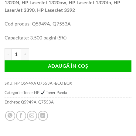
1320N, HP LaserJet 1320nw, HP LaserJet 1320tn, HP
LaserJet 3390, HP LaserJet 3392
Cod produs: Q5949A, Q7553A
Capacitate: 3.500 pagini (5%)
Cantitate Cartus toner HP Q5949A Q7553A ECO BOX 3.5k compatibil
ADAUGĂ ÎN COȘ
SKU:
HP Q5949A Q7553A -ECO BOX
Categorie:
Toner HP
Toner Panda
Etichete:
Q5949A
,
Q7553A