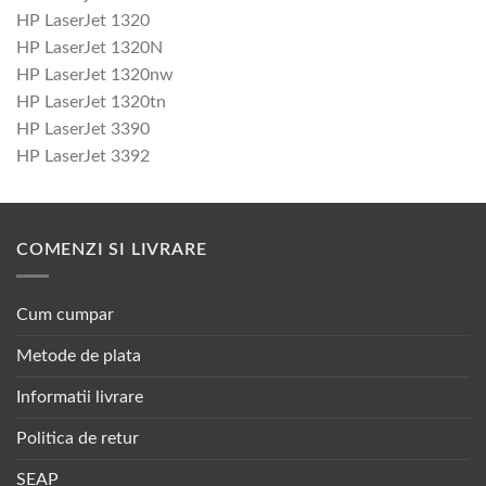
HP LaserJet 1320
HP LaserJet 1320N
HP LaserJet 1320nw
HP LaserJet 1320tn
HP LaserJet 3390
HP LaserJet 3392
COMENZI SI LIVRARE
Cum cumpar
Metode de plata
Informatii livrare
Politica de retur
SEAP