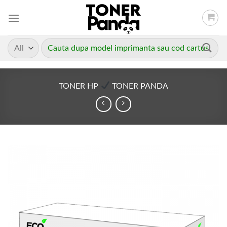
Skip
to
content
Caută
după:
TONER HP
TONER PANDA