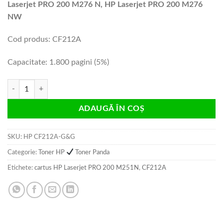
Laserjet PRO 200 M276 N, HP Laserjet PRO 200 M276
NW
Cod produs: CF212A
Capacitate: 1.800 pagini (5%)
Cantitate Cartus toner HP CF212A G&G 1.8k yellow compatibil
ADAUGĂ ÎN COȘ
SKU:
HP CF212A-G&G
Categorie:
Toner HP
Toner Panda
Etichete:
cartus HP Laserjet PRO 200 M251N
,
CF212A