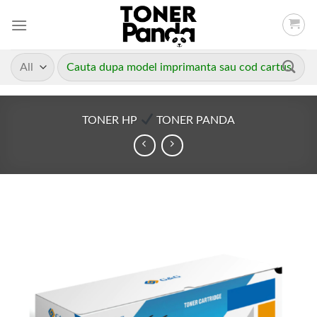
Skip
to
content
Caută
după:
TONER HP
TONER PANDA