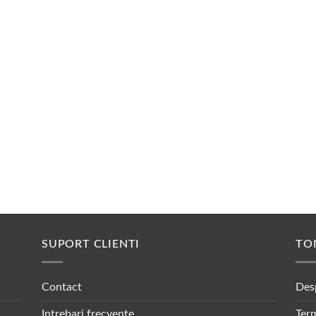
SUPORT CLIENTI
TO
Contact
Des
Intrebari frecvente
Term