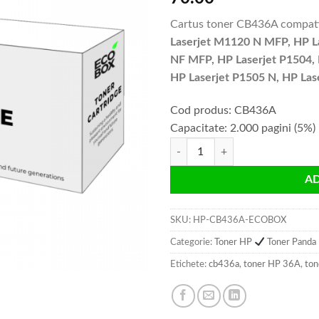
Cartus toner CB436A compati
Laserjet M1120 N MFP, HP L
NF MFP, HP Laserjet P1504, 
HP Laserjet P1505 N, HP Las
Cod produs: CB436A
Capacitate: 2.000 pagini (5%)
Cantitate Cartus toner HP CB436
A
SKU:
HP-CB436A-ECOBOX
Categorie:
Toner HP
Toner Panda
Etichete:
cb436a
,
toner HP 36A
,
to