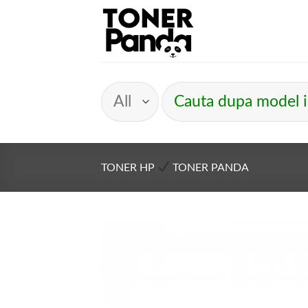
Skip
to
content
Caută
după:
TONER HP
TONER PANDA