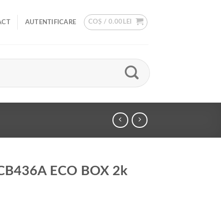
COȘ /
0.00
LEI
ACT
AUTENTIFICARE
P CB436A ECO BOX 2k