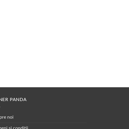
NER PANDA
pre noi
eni si conditii