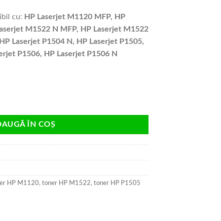
bil cu:
HP Laserjet M1120 MFP, HP
aserjet M1522 N MFP, HP Laserjet M1522
HP Laserjet P1504 N, HP Laserjet P1505,
erjet P1506, HP Laserjet P1506 N
A ECO BOX 2k compatibil
DAUGĂ ÎN COȘ
ner HP M1120
,
toner HP M1522
,
toner HP P1505