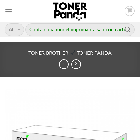
Skip
to
content
Caută
după:
TONER BROTHER
TONER PANDA