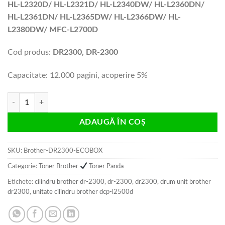
HL-L2320D/ HL-L2321D/ HL-L2340DW/ HL-L2360DN/
HL-L2361DN/ HL-L2365DW/ HL-L2366DW/ HL-
L2380DW/ MFC-L2700D
Cod produs:
DR2300, DR-2300
Capacitate: 12.000 pagini, acoperire 5%
Cantitate Unitate cilindru Brother DR2300, ECO BOX 12K compatibila
ADAUGĂ ÎN COȘ
SKU:
Brother-DR2300-ECOBOX
Categorie:
Toner Brother
Toner Panda
Etichete:
cilindru brother dr-2300
,
dr-2300
,
dr2300
,
drum unit brother
dr2300
,
unitate cilindru brother dcp-l2500d