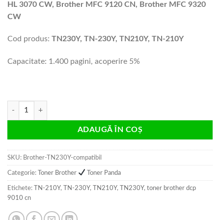
HL 3070 CW, Brother MFC 9120 CN, Brother MFC 9320
CW
Cod produs:
TN230Y, TN-230Y, TN210Y, TN-210Y
Capacitate: 1.400 pagini, acoperire 5%
Cantitate Cartus toner Brother TN230Y, TN210Y 1.4k yellow compatibi
ADAUGĂ ÎN COȘ
SKU:
Brother-TN230Y-compatibil
Categorie:
Toner Brother
Toner Panda
Etichete:
TN-210Y
,
TN-230Y
,
TN210Y
,
TN230Y
,
toner brother dcp
9010 cn