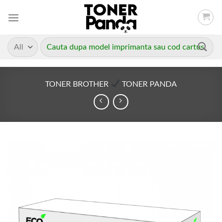
Skip
to
content
Caută
după:
TONER BROTHER
TONER PANDA