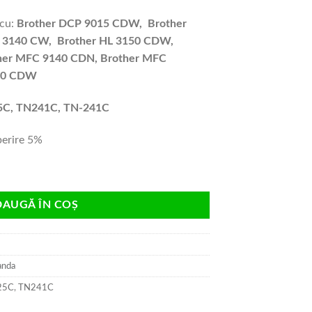
 cu:
Brother DCP 9015 CDW, Brother
 3140 CW, Brother HL 3150 CDW,
her MFC 9140 CDN, Brother MFC
340 CDW
5C, TN241C, TN-241C
perire 5%
N225C 2.2k cyan compatibil
DAUGĂ ÎN COȘ
anda
25C
,
TN241C