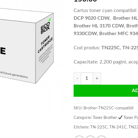
Cartus toner cyan compatibil
DCP 9020 CDW, Brother HL
Brother HL 3170 CDW, Brot
9330CDW, Brother MFC 9
Cod produs:
TN225C, TN-22
Capacitate: 2.200 pagini, aco
Cantitate Cartus toner Brother T
A
SKU:
Brother-TN225C-compatibil
Categorie:
Toner Brother
Toner P
Etichete:
TN-225C
,
TN-241C
,
TN2