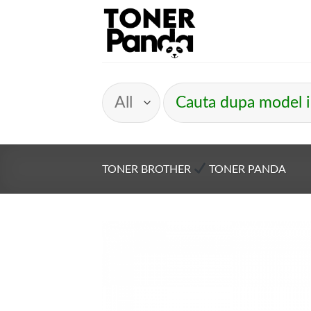
Skip
to
content
Caută
după:
TONER BROTHER
TONER PANDA