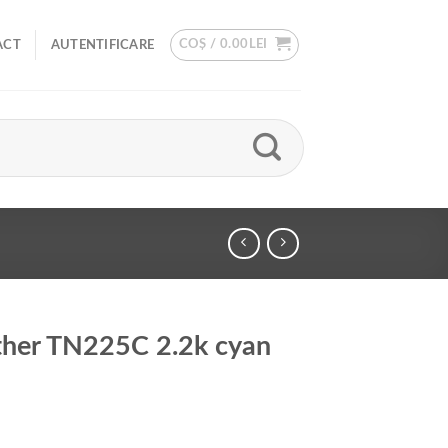
COȘ /
0.00
LEI
ACT
AUTENTIFICARE
ther TN225C 2.2k cyan