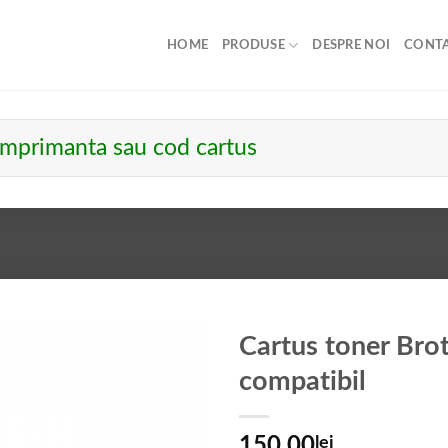
HOME
PRODUSE
DESPRE NOI
CONT
Cartus toner Bro
compatibil
150.00
lei