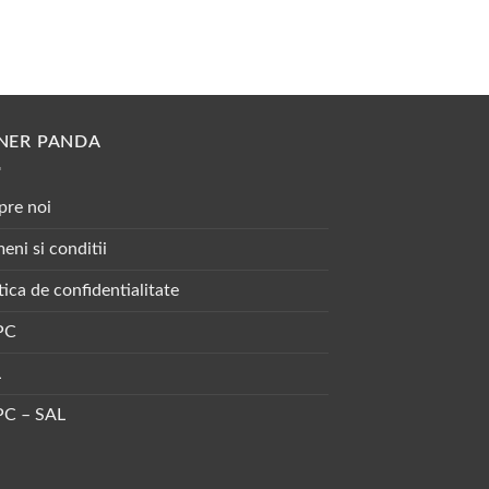
NER PANDA
pre noi
eni si conditii
tica de confidentialitate
PC
L
C – SAL