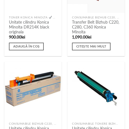
CONSUMABILE BIZHUB C220, C280, C360
TONER KONICA MINOLTA
TONER PANDA
Transfer Belt Bizhub C220,
Unitate cilindru Konica
C280, C360 Konica
Minolta DR214K black
Minolta
originala
1,090.00
lei
900.00
lei
CITEȘTE MAI MULT
ADAUGĂ ÎN COȘ
CONSUMABILE BIZHUB C220, C280, C360
CONSUMABILE TONERE BIZHUB C258, C308, C368
Unitate cilindru Konica
Unitate cilindru Konica