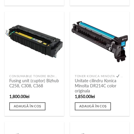
CONSUMABILE TONERE BIZHUB C258, C308, C368
TONER KONICA MINOLTA
TONER PANDA
Fusing unit (cuptor) Bizhub
Unitate cilindru Konica
C258, C308, C368
Minolta DR214C color
originala
1,800.00
lei
1,850.00
lei
ADAUGĂ ÎN COȘ
ADAUGĂ ÎN COȘ