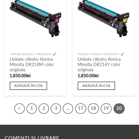
TONER KONICA MINOLTA
TONER PANDA
TONER KONICA MINOLTA
TONER PANDA
Unitate cilindru Konica
Unitate cilindru Konica
Minolta DR214M color
Minolta DR214Y color
originala
originala
1,850.00
lei
1,850.00
lei
ADAUGĂ ÎN COȘ
ADAUGĂ ÎN COȘ
1
2
3
…
17
18
19
20
COMENZI SI LIVRARE