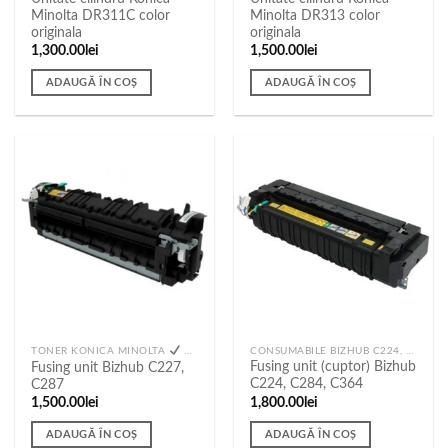
Minolta DR311C color
Minolta DR313 color
originala
originala
1,300.00
lei
1,500.00
lei
ADAUGĂ ÎN COȘ
ADAUGĂ ÎN COȘ
CONSUMABILE BIZHUB C224, C284, C364
TONER KONICA MINOLTA
TONER PANDA
Fusing unit (cuptor) Bizhub
Fusing unit Bizhub C227,
C224, C284, C364
C287
1,800.00
lei
1,500.00
lei
ADAUGĂ ÎN COȘ
ADAUGĂ ÎN COȘ