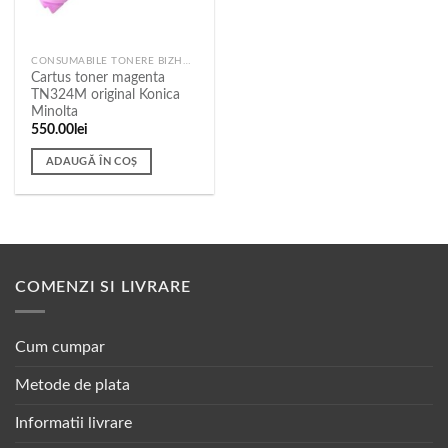
CONSUMABILE TONERE BIZHUB C258, C308, C368
Cartus toner magenta
TN324M original Konica
Minolta
550.00
lei
ADAUGĂ ÎN COȘ
COMENZI SI LIVRARE
Cum cumpar
Metode de plata
Informatii livrare