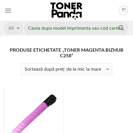
Skip
to
content
Caută
după:
PRODUSE ETICHETATE „TONER MAGENTA BIZHUB
C258”