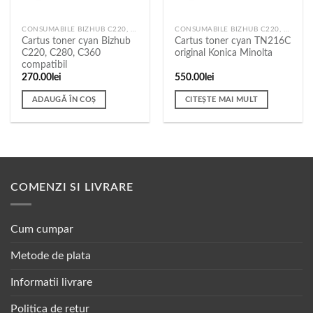
CONSUMABILE BIZHUB C220, C280, C360
CONSUMABILE BIZHUB C220, C280, C360
Cartus toner cyan Bizhub
Cartus toner cyan TN216C
C220, C280, C360
original Konica Minolta
compatibil
270.00
lei
550.00
lei
ADAUGĂ ÎN COȘ
CITEȘTE MAI MULT
COMENZI SI LIVRARE
Cum cumpar
Metode de plata
Informatii livrare
Politica de retur