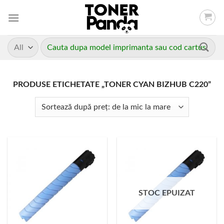
Skip
to
content
Caută
după:
PRODUSE ETICHETATE „TONER CYAN BIZHUB C220”
STOC EPUIZAT