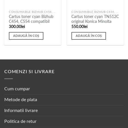
CONSUMABILE BIZHUB C454, C554
CONSUMABILE BIZHUB C454, C554
Cartus toner cyan Bizhub
Cartus toner cyan TN512C
C454, C554 compatibil
original Konica Minolta
300.00
lei
550.00
lei
ADAUGĂ ÎN COȘ
ADAUGĂ ÎN COȘ
COMENZI SI LIVRARE
Cum cumpar
Metode de plata
Informatii livrare
Politica de retur