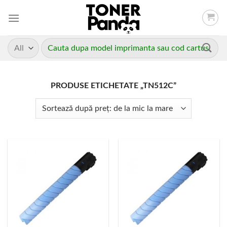
Skip
to
content
Caută
după:
PRODUSE ETICHETATE „TN512C”