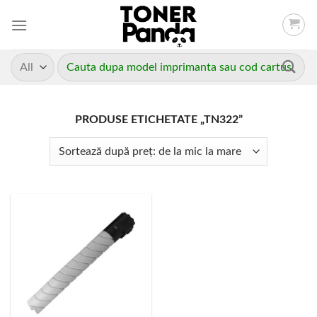
Skip
to
content
Caută
după:
PRODUSE ETICHETATE „TN322”