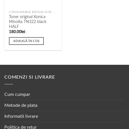
CONSUMABILE BIZHUB 224E, 284E, 364E
Toner original Konica
Minolta TN322 black
HALF
180.00
lei
ADAUGĂ ÎN COȘ
COMENZI SI LIVRARE
Cum cumpar
Metode de plata
Informatii livrare
Politica de retur