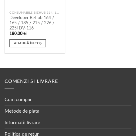
CONSUMABILE BIZHUB 164, 165, 185, 215, 226, 225I
Developer Bizhub 164 /
165 / 185 / 215 / 226 /
225i DV-116
180.00
lei
ADAUGĂ ÎN COȘ
COMENZI SI LIVRARE
Cum cumpar
Metode de plata
Informatii livrare
Politica de retur