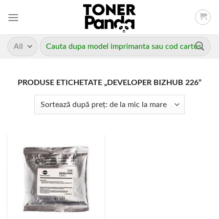
Skip
to
content
Caută
după:
PRODUSE ETICHETATE „DEVELOPER BIZHUB 226”