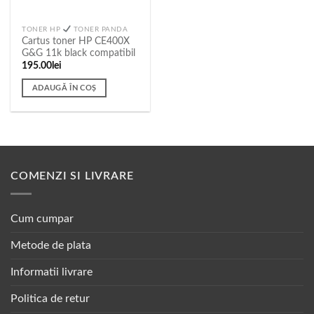
TONER HP
TONER PANDA
Cartus toner HP CE400X
G&G 11k black compatibil
195.00
lei
ADAUGĂ ÎN COȘ
COMENZI SI LIVRARE
Cum cumpar
Metode de plata
Informatii livrare
Politica de retur