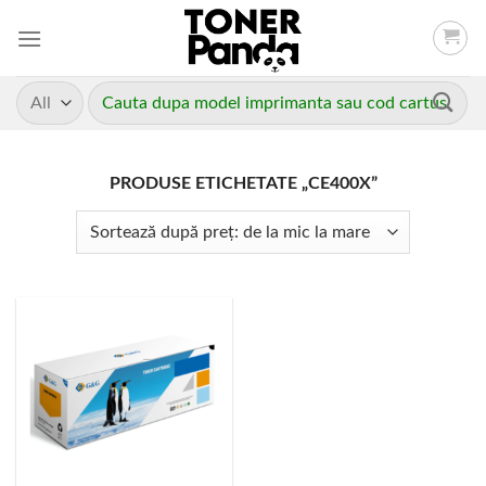
Skip
to
content
Caută
după:
PRODUSE ETICHETATE „CE400X”